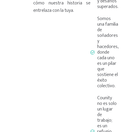
y desafíos
cómo nuestra historia se
superados.
entrelaza con la tuya.
Somos
una familia
de
soñadores
y
hacedores,
donde
cada uno
es un pilar
que
sostiene el
éxito
colectivo.
Counity
no es solo
un lugar
de
trabajo;
es un
refugio