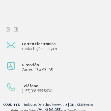
Correo Electrónico
contacto@counity.co
Dirección
Carrera 13 # 93 - 35
Teléfono
(+57) 318 555 5630
COUNITY©
– Todos Los Derechos Reservados | Otro Sitio Hecho
Sainet
Con
Por
Política de Privacidad
Términos y Condiciones
y