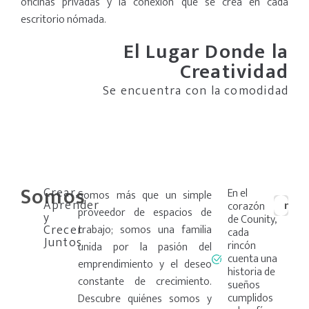
oficinas privadas y la conexión que se crea en cada
escritorio nómada.
El Lugar Donde la
Creatividad
Se encuentra con la comodidad
Somos
Ver
Crear,
En el
Somos más que un simple
Aprender
más
corazón
proveedor de espacios de
y
+
de Counity,
Crecer
trabajo; somos una familia
cada
Juntos
rincón
unida por la pasión del
cuenta una
emprendimiento y el deseo
historia de
constante de crecimiento.
sueños
cumplidos
Descubre quiénes somos y